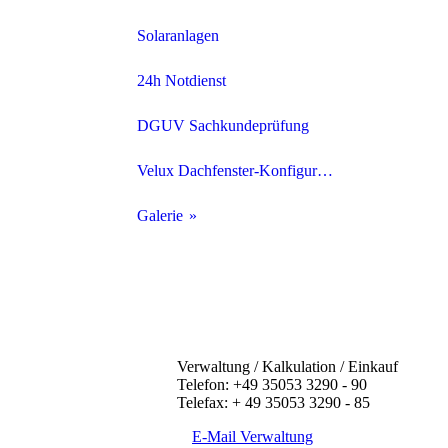
Ziegeldach
Solaranlagen
Schieferdach
24h Notdienst
Schindeldach
DGUV Sachkundeprüfung
Flachdach
Velux Dachfenster-Konfigurator
Fassaden
Galerie
Zimmererarbeiten
Schiefer
Traditionelle Zimmerei
Ziegeldach
Holzrahmenbauweise
Flachdach
Verwaltung / Kalkulation / Einkauf
Telefon: +49 35053 3290 - 90
Dach- und Wanddämmung
FPO/PVC Bahnen
Telefax: + 49 35053 3290 - 85
E-Mail Verwaltung
Dachklempnerarbeiten
Bitumenabdichtung