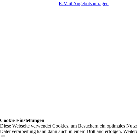
E-Mail Angebotsanfragen
Gerüstbauarbeiten
Metalldach
Falzdach
Trapez- und Wellblecheindeckung
Fassaden
Schiefer / Faserzement
Holz- und Profilverschalung
HPL und PVC Platten
Metallfassade
Cookie-Einstellungen
Diese Webseite verwendet Cookies, um Besuchern ein optimales Nutzerer
Datenverarbeitung kann dann auch in einem Drittland erfolgen. Weiter