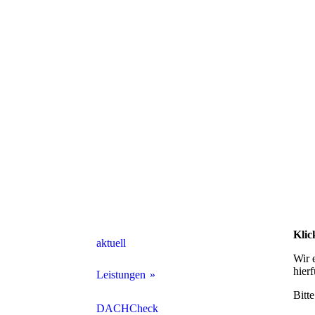
Klic
aktuell
Wir 
hier
Leistungen
Bitt
Dachdeckerarbeiten
DACHCheck