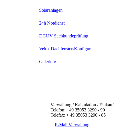
Ziegeldach
Solaranlagen
Schieferdach
24h Notdienst
Schindeldach
DGUV Sachkundeprüfung
Flachdach
Velux Dachfenster-Konfigurator
Fassaden
Galerie
Zimmererarbeiten
Schiefer
Traditionelle Zimmerei
Ziegeldach
Holzrahmenbauweise
Flachdach
Verwaltung / Kalkulation / Einkauf
Telefon: +49 35053 3290 - 90
Dach- und Wanddämmung
FPO/PVC Bahnen
Telefax: + 49 35053 3290 - 85
E-Mail Verwaltung
Dachklempnerarbeiten
Bitumenabdichtung