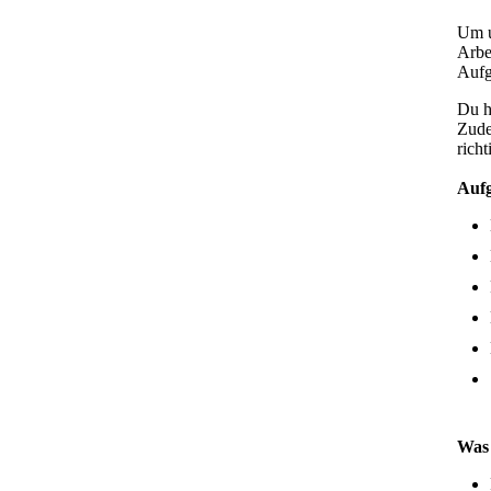
Um u
Zimmerer
Arbe
Aufg
Allrounder / Helfer
Du h
Zude
Lager- und Platzwart
richt
Reinigungskraft
Aufg
Buchhalter
Berufsausbildung
Was 