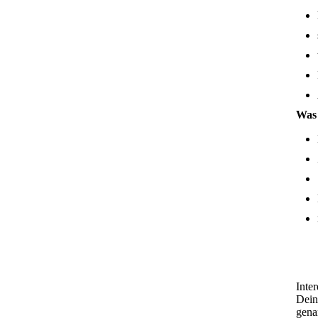
Was 
Inte
Dein
gena