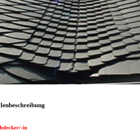
llenbeschreibung
h­decker/-in